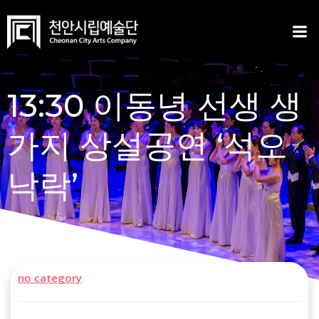
Skip
to
content
13:30 이동녕 선생 생
가지 상설공연 ‘석오
낙락’
no category