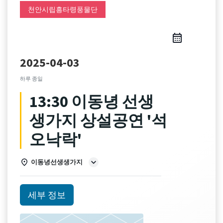
천안시립흥타령풍물단
2025-04-03
하루 종일
13:30 이동녕 선생
생가지 상설공연 '석
오낙락'
이동녕선생생가지
세부 정보