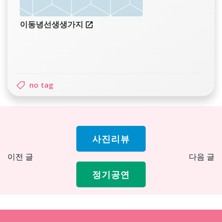
이동녕선생생가지
no tag
사진리뷰
Post
Pos
이전 글
다음 글
navigation
nav
정기공연