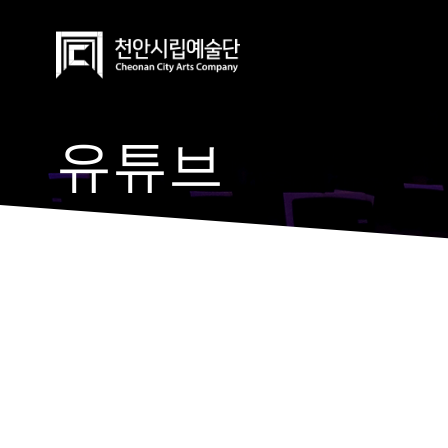
Skip
to
content
유튜브