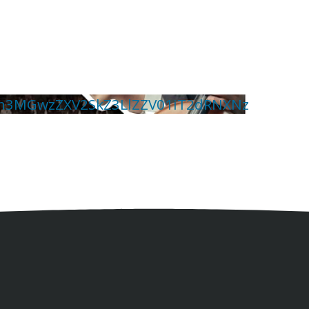
h3MGwzZXV2SkZ3LlZZV01iT2dRNXNz