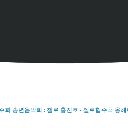
회 송년음악회 : 첼로 홍진호 - 첼로협주곡 옹헤