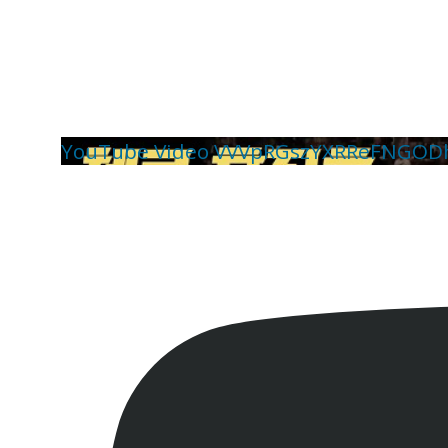
YouTube Video VVVpRGszYXRReFNGOD