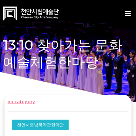
Skip
to
content
13:10 찾아가는 문화
예술체험한마당
no category
천안시충남국악관현악단