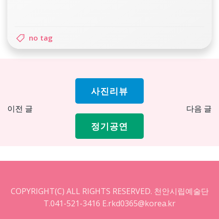
no tag
사진리뷰
Post
Pos
이전 글
다음 글
navigation
nav
정기공연
COPYRIGHT(C) ALL RIGHTS RESERVED. 천안시립예술단
T.041-521-3416 E.rkd0365@korea.kr