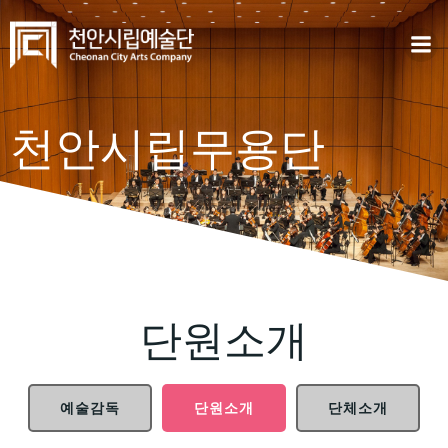
Skip
to
content
천안시립무용단
단원소개
예술감독
단원소개
단체소개