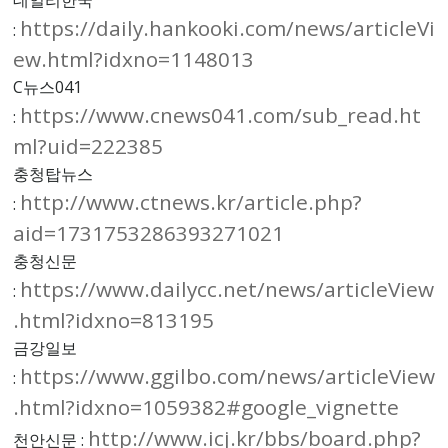
데일리한국
https://daily.hankooki.com/news/articleVi
:
ew.html?idxno=1148013
C뉴스041
https://www.cnews041.com/sub_read.ht
:
ml?uid=222385
충청탑뉴스
http://www.ctnews.kr/article.php?
:
aid=1731753286393271021
충청신문
https://www.dailycc.net/news/articleView
:
.html?idxno=813195
금강일보
https://www.ggilbo.com/news/articleView
:
.html?idxno=1059382#google_vignette
http://www.icj.kr/bbs/board.php?
천안신문 :