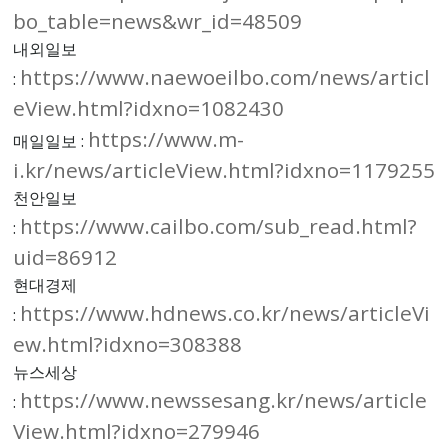
bo_table=news&wr_id=48509
내외일보
https://www.naewoeilbo.com/news/articl
:
eView.html?idxno=1082430
https://www.m-
매일일보 :
i.kr/news/articleView.html?idxno=1179255
천안일보
https://www.cailbo.com/sub_read.html?
:
uid=86912
현대경제
https://www.hdnews.co.kr/news/articleVi
:
ew.html?idxno=308388
뉴스세상
https://www.newssesang.kr/news/article
:
View.html?idxno=279946