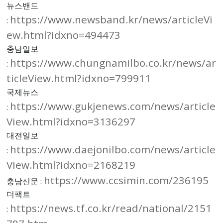
뉴스밴드
https://www.newsband.kr/news/articleVi
:
ew.html?idxno=494473
충남일보
https://www.chungnamilbo.co.kr/news/ar
:
ticleView.html?idxno=799911
국제뉴스
https://www.gukjenews.com/news/article
:
View.html?idxno=3136297
대전일보
https://www.daejonilbo.com/news/article
:
View.html?idxno=2168219
https://www.ccsimin.com/236195
충남신문 :
더팩트
https://news.tf.co.kr/read/national/2151
: