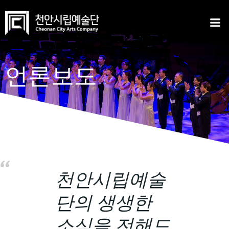
Skip
to
content
언론보도
천안시립예술
단의 생생한
소식을 전해드