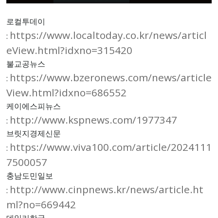
로컬투데이
https://www.localtoday.co.kr/news/articl
:
eView.html?idxno=315420
불교공뉴스
https://www.bzeronews.com/news/article
:
View.html?idxno=686552
케이에스피뉴스
http://www.kspnews.com/1977347
:
브릿지경제신문
https://www.viva100.com/article/2024111
:
7500057
충남도민일보
http://www.cinpnews.kr/news/article.ht
:
ml?no=669442