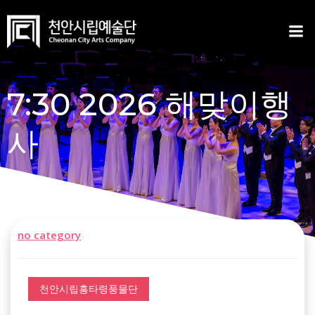
Skip
to
content
7:30 2026 해맞이행
사
no category
천안시립흥타령풍물단