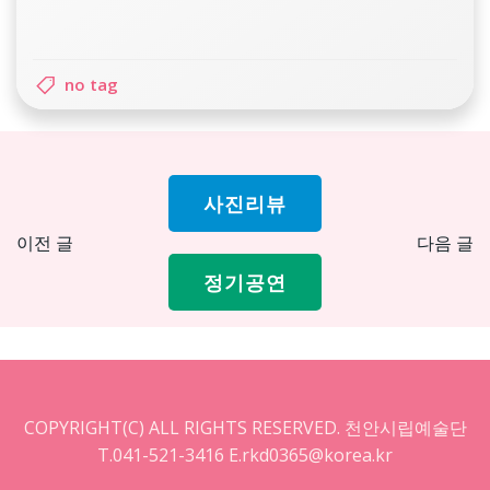
no tag
사진리뷰
Post
Pos
이전 글
다음 글
navigation
nav
정기공연
COPYRIGHT(C) ALL RIGHTS RESERVED. 천안시립예술단
T.041-521-3416 E.rkd0365@korea.kr