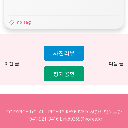
no tag
사진리뷰
Post
Pos
이전 글
다음 글
navigation
nav
정기공연
COPYRIGHT(C) ALL RIGHTS RESERVED. 천안시립예술단
T.041-521-3416 E.rkd0365@korea.kr