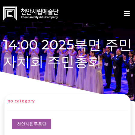
Skip
to
content
14:00 2025북면 주민
자치회 주민총회
no category
천안시립무용단