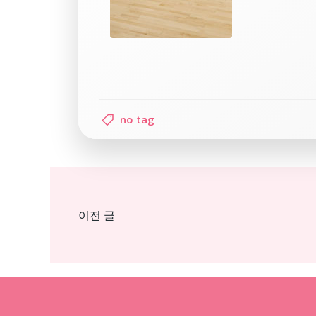
no tag
Post
이전 글
navigation