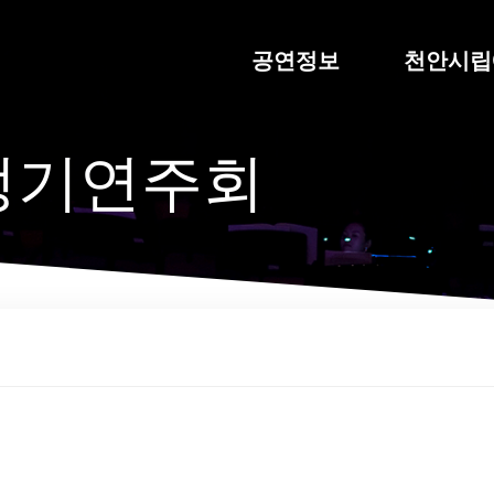
공연정보
천안시립
회 정기연주회