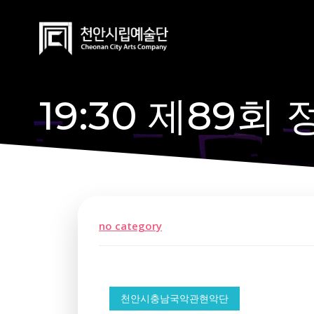
Skip
to
content
19:30 제89
no category
천안시충남국악관현악단