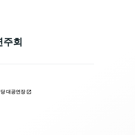
기연주회
당 대공연장