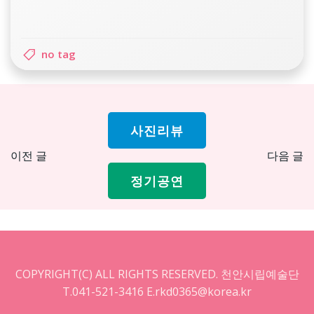
no tag
사진리뷰
Post
Pos
이전 글
다음 글
navigation
nav
정기공연
COPYRIGHT(C) ALL RIGHTS RESERVED. 천안시립예술단
T.041-521-3416 E.rkd0365@korea.kr