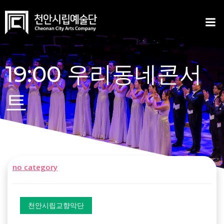
Skip
to
content
19:00 우리동네콘서
트
no category
천안시립교향악단