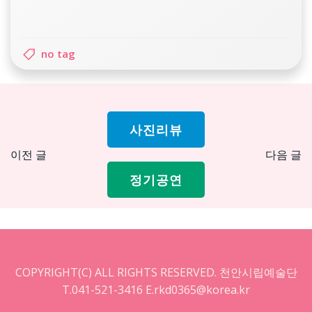
no tag
사진리뷰
Post
Pos
이전 글
다음 글
navigation
nav
정기공연
COPYRIGHT(C) ALL RIGHTS RESERVED. 천안시립예술단
T.041-521-3416 E.rkd0365@korea.kr