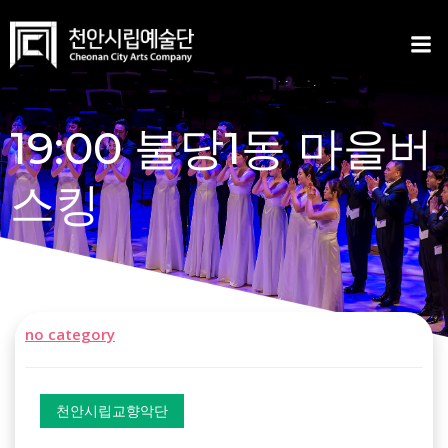
Skip
to
content
19:00 불당1동 마을버
스킹
no category
천안시립교향악단