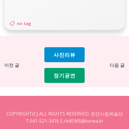
no tag
사진리뷰
Post
Pos
이전 글
다음 글
navigation
nav
정기공연
COPYRIGHT(C) ALL RIGHTS RESERVED. 천안시립예술단
T.041-521-3416 E.rkd0365@korea.kr