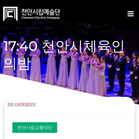
Skip
to
content
17:40 천안시체육인
의밤
no category
천안시립교향악단