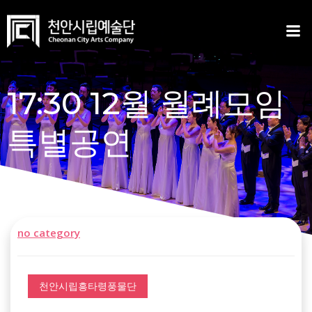
Skip
to
content
17:30 12월 월례모임
특별공연
no category
천안시립흥타령풍물단