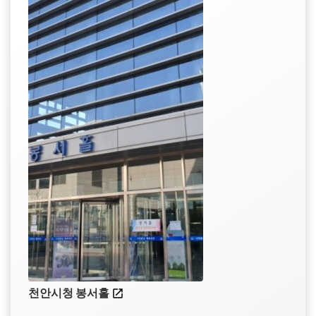
천안시청 봉서홀