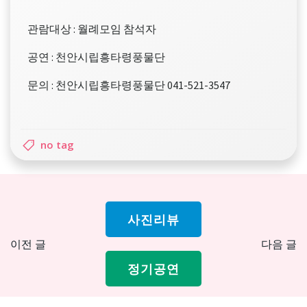
관람대상 : 월례모임 참석자
공연 : 천안시립흥타령풍물단
문의 : 천안시립흥타령풍물단 041-521-3547
no tag
사진리뷰
Post
Pos
이전 글
다음 글
navigation
nav
정기공연