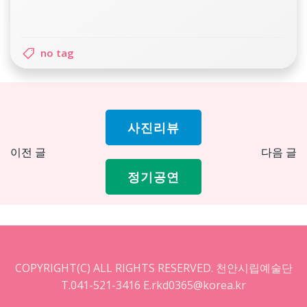
no tag
사진리뷰
Post
Pos
이전 글
다음 글
navigation
nav
정기공연
COPYRIGHT(C) ALL RIGHTS RESERVED. 천안시립예술단
T.041-521-3416 E.rkd0365@korea.kr