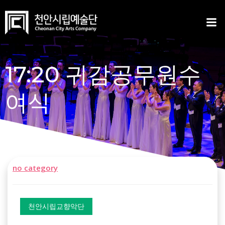
Skip
to
content
17:20 귀감공무원수
여식
no category
천안시립교향악단