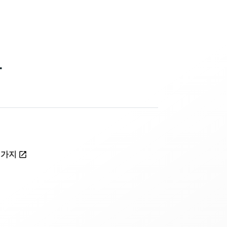
당
생가지