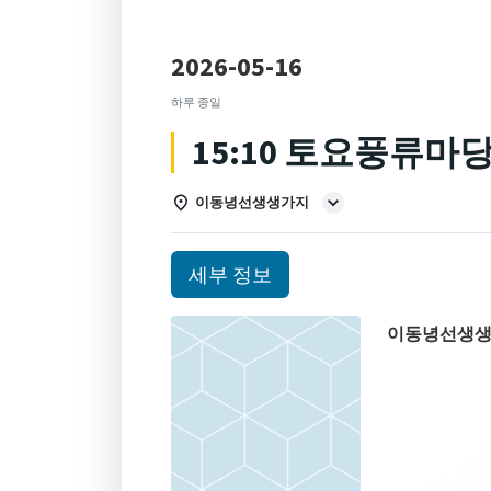
2026-05-16
하루 종일
15:10 토요풍류마
이동녕선생생가지
세부 정보
이동녕선생