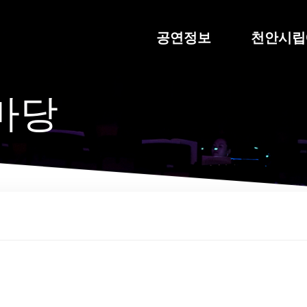
공연정보
천안시립
류마당