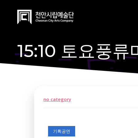
Skip
to
content
15:10 토요풍
no category
기획공연