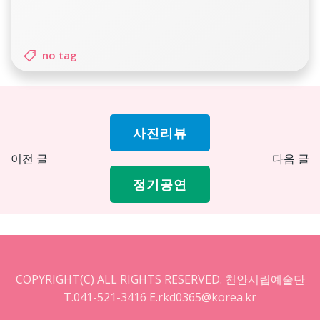
no tag
사진리뷰
Post
Pos
이전 글
다음 글
navigation
nav
정기공연
COPYRIGHT(C) ALL RIGHTS RESERVED. 천안시립예술단
T.041-521-3416 E.rkd0365@korea.kr