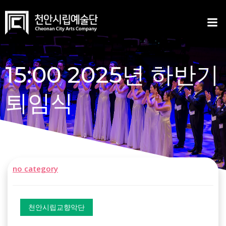
Skip
to
content
15:00 2025년 하반기
퇴임식
no category
천안시립교향악단