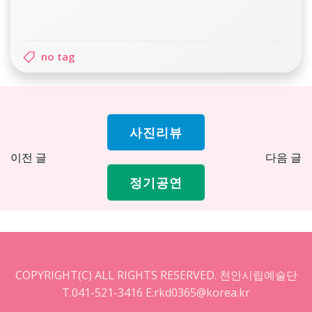
no tag
사진리뷰
Post
Pos
이전 글
다음 글
navigation
nav
정기공연
COPYRIGHT(C) ALL RIGHTS RESERVED. 천안시립예술단
T.041-521-3416 E.rkd0365@korea.kr