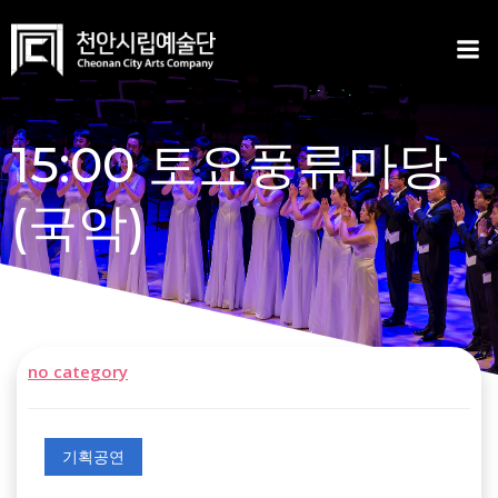
Skip
to
content
15:00 토요풍류마당
(국악)
no category
기획공연