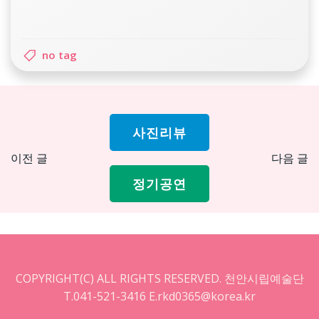
no tag
사진리뷰
Post
Pos
이전 글
다음 글
navigation
nav
정기공연
COPYRIGHT(C) ALL RIGHTS RESERVED. 천안시립예술단
T.041-521-3416 E.rkd0365@korea.kr