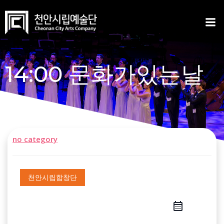
Skip
to
content
14:00 문화가있는날
no category
천안시립합창단