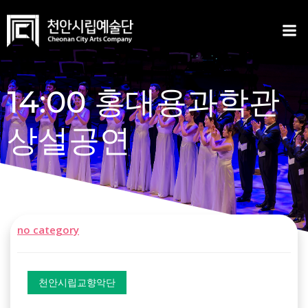
Skip
to
content
14:00 홍대용과학관
상설공연
no category
천안시립교향악단