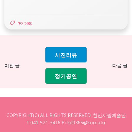
no tag
사진리뷰
Post
Pos
이전 글
다음 글
navigation
nav
정기공연
COPYRIGHT(C) ALL RIGHTS RESERVED. 천안시립예술단
T.041-521-3416 E.rkd0365@korea.kr