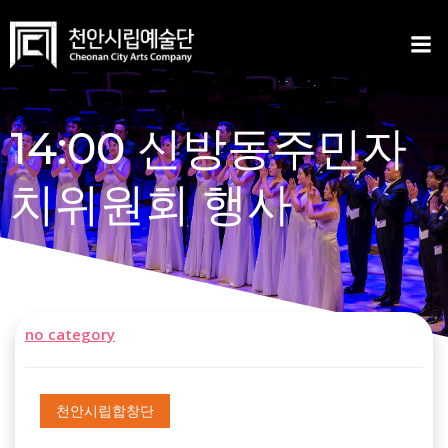
Skip
to
content
14:00 신방동주민자
치위원회 행사
no category
천안시립합창단