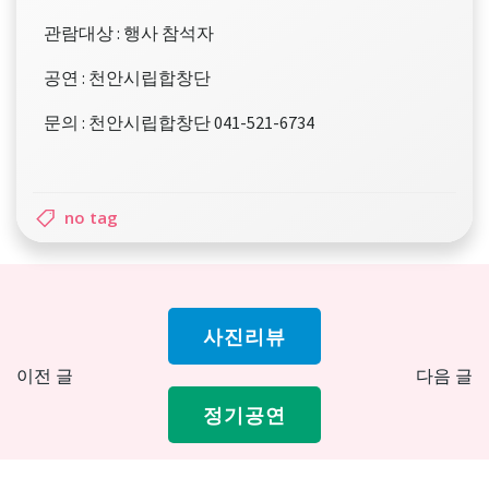
관람대상 : 행사 참석자
공연 : 천안시립합창단
문의 : 천안시립합창단 041-521-6734
no tag
사진리뷰
Post
Pos
이전 글
다음 글
navigation
nav
정기공연