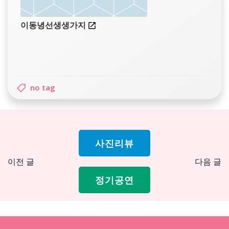
이동녕선생생가지
no tag
사진리뷰
Post
Pos
이전 글
다음 글
navigation
nav
정기공연