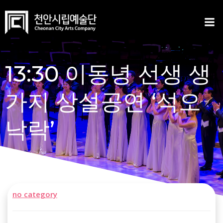
Skip
to
content
13:30 이동녕 선생 생
가지 상설공연 ‘석오
낙락’
no category