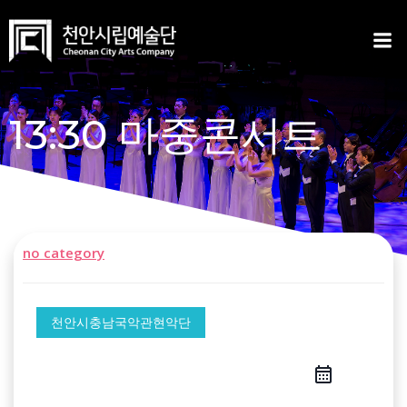
Skip
to
content
13:30 마중콘서트
no category
천안시충남국악관현악단