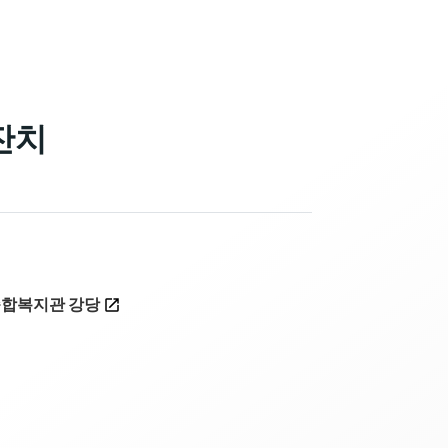
 잔치
합복지관 강당