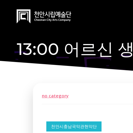
Skip
to
content
13:00 어르신 
no category
천안시충남국악관현악단