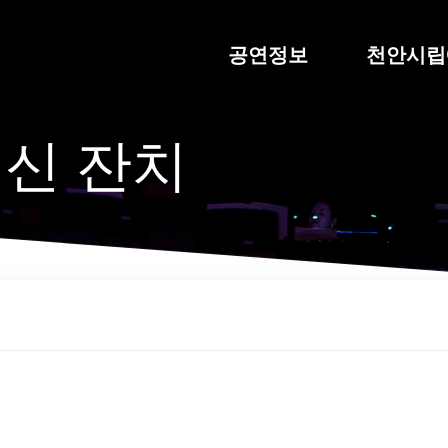
공연정보
천안시립
생신 잔치