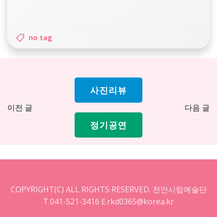
no tag
사진리뷰
Post
Pos
이전 글
다음 글
navigation
nav
정기공연
COPYRIGHT(C) ALL RIGHTS RESERVED. 천안시립예술단
T.041-521-3416 E.rkd0365@korea.kr