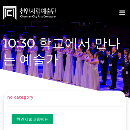
Skip
to
content
10:30 학교에서 만나
는 예술가
no category
천안시립교향악단