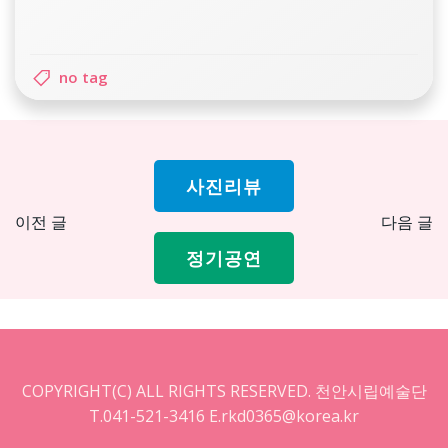
no tag
사진리뷰
Post
Pos
이전 글
다음 글
navigation
nav
정기공연
COPYRIGHT(C) ALL RIGHTS RESERVED. 천안시립예술단
T.041-521-3416 E.rkd0365@korea.kr