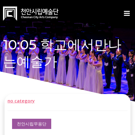
Skip
to
content
10:05 학교에서만나
는예술가
no category
천안시립무용단