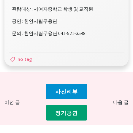
관람대상 : 서여자중학교 학생 및 교직원
공연 : 천안시립무용단
문의 : 천안시립무용단 041-521-3548
no tag
사진리뷰
Post
Pos
이전 글
다음 글
navigation
nav
정기공연