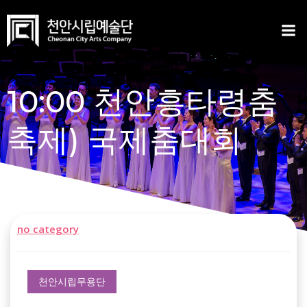
Skip
to
content
10:00 천안흥타령춤
축제) 국제춤대회
no category
천안시립무용단