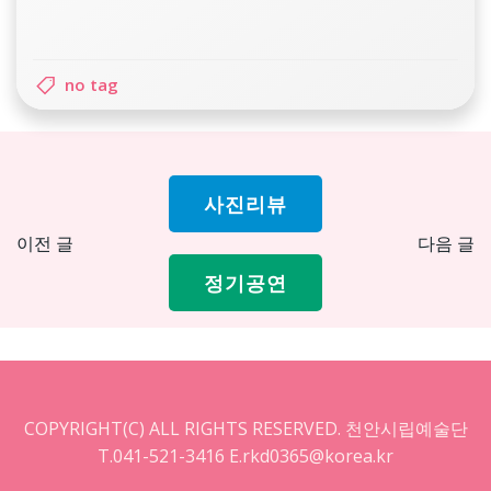
no tag
사진리뷰
Post
Pos
이전 글
다음 글
navigation
nav
정기공연
COPYRIGHT(C) ALL RIGHTS RESERVED. 천안시립예술단
T.041-521-3416 E.rkd0365@korea.kr