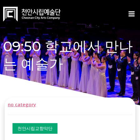
Skip
to
content
09:50 학교에서 만나
는 예술가
no category
천안시립교향악단