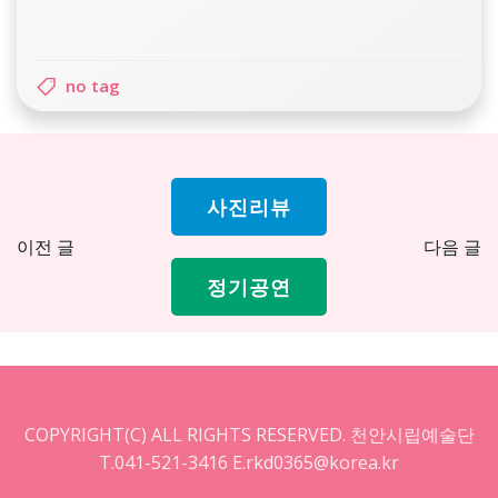
no tag
사진리뷰
Post
Pos
이전 글
다음 글
navigation
nav
정기공연
COPYRIGHT(C) ALL RIGHTS RESERVED. 천안시립예술단
T.041-521-3416 E.rkd0365@korea.kr