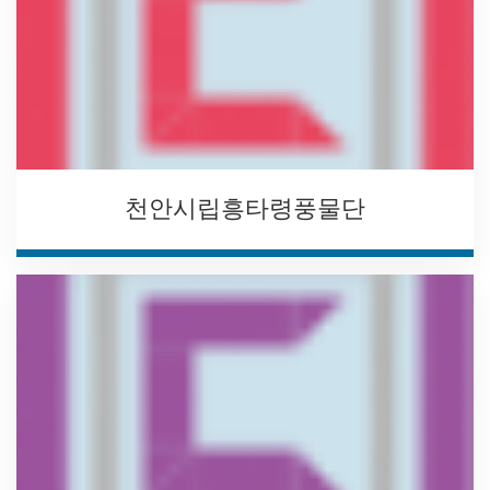
천안시립흥타령풍물단