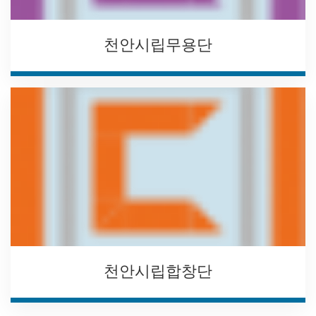
천안시립무용단
천안시립합창단