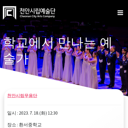
Skip
to
content
학교에서 만나는 예
술가
천안시립무용단
일시 : 2023. 7. 18.(화) 12:30
장소 : 환서중학교