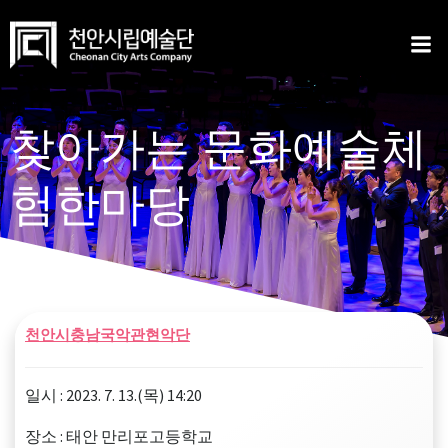
Skip
to
content
찾아가는 문화예술체
험한마당
천안시충남국악관현악단
일시 : 2023. 7. 13.(목) 14:20
장소 : 태안 만리포고등학교