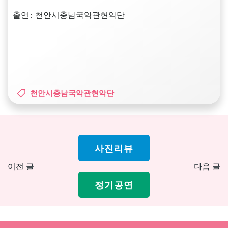
출연 : 천안시충남국악관현악단
천안시충남국악관현악단
사진리뷰
Post
Pos
이전 글
다음 글
navigation
nav
정기공연