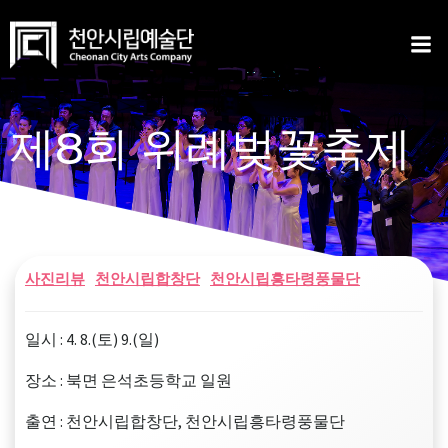
Skip
to
content
제8회 위례벚꽃축제
사진리뷰
천안시립합창단
천안시립흥타령풍물단
일시 : 4. 8.(토) 9.(일)
장소 : 북면 은석초등학교 일원
출연 : 천안시립합창단, 천안시립흥타령풍물단