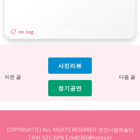
no tag
사진리뷰
Post
Pos
이전 글
다음 글
navigation
nav
정기공연
COPYRIGHT(C) ALL RIGHTS RESERVED. 천안시립예술단
T.041-521-3416 E.rkd0365@korea.kr