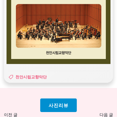
천안시립교향악단
사진리뷰
Post
Pos
이전 글
다음 글