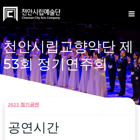
Skip
to
content
천안시립교향악단 제
53회 정기연주회
2023 정기공연
공연시간