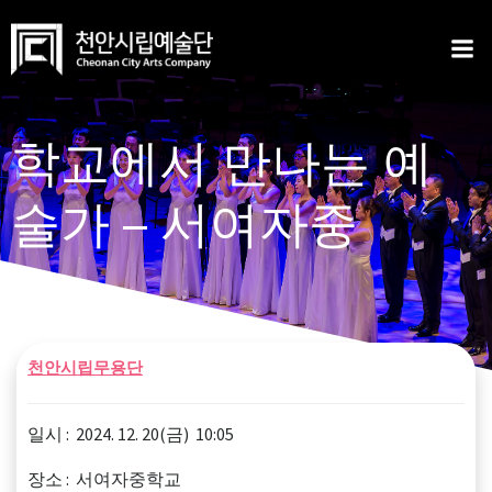
Skip
to
content
학교에서 만나는 예
술가 – 서여자중
천안시립무용단
일시 : 2024. 12. 20(금) 10:05
장소 : 서여자중학교