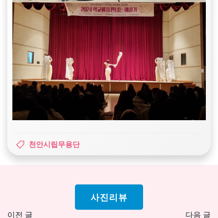
천안시립무용단
사진리뷰
Post
Pos
이전 글
다음 글