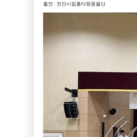
출연 : 천안시립흥타령풍물단