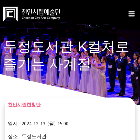
Skip
to
content
두정도서관 K컬처로
즐기는 사계절
천안시립합창단
일시 : 2024. 12. 13. (월) 15:00
장소 : 두정도서관