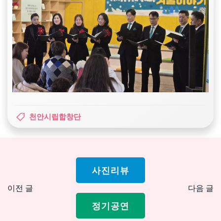
천안시립합창단
사진리뷰
Post
Pos
이전 글
다음 글
navigation
nav
정기공연