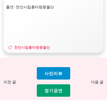
출연 : 천안시립흥타령풍물단
천안시립흥타령풍물단
사진리뷰
Post
Pos
이전 글
다음 글
navigation
nav
정기공연