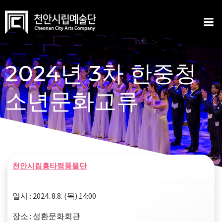
Skip
to
content
2024년 3차 한중청
소년문화교류
천안시립흥타령풍물단
일시 : 2024. 8.8. (목) 14:00
장소 : 성환문화회관