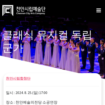
Skip
to
content
클래식 뮤지컬 독립
군가
천안시립합창단
일시 : 2024. 8. 25.(일) 17:00
장소 : 천안예술의전당 소공연장