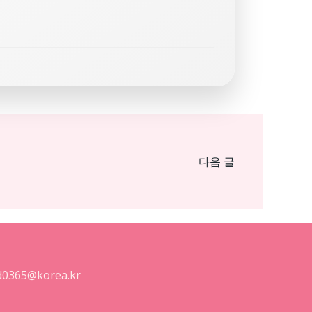
Post
다음 글
navigat
0365@korea.kr