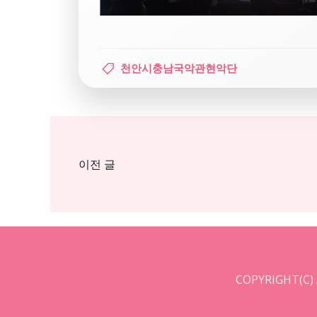
천안시충남국악관현악단
Post
이전 글
navigation
COPYRIGHT(C)