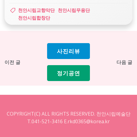
천안시립교향악단
천안시립무용단
천안시립합창단
사진리뷰
Post
Pos
이전 글
다음 글
navigation
nav
정기공연
COPYRIGHT(C) ALL RIGHTS RESERVED. 천안시립예술단
T.041-521-3416 E.rkd0365@korea.kr