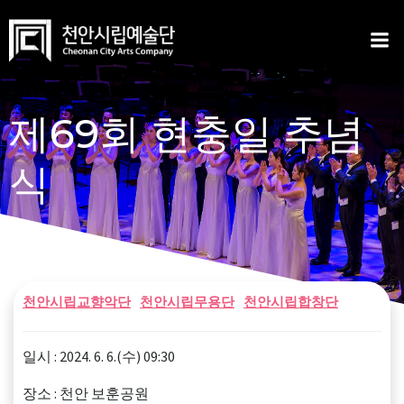
Skip
to
content
제69회 현충일 추념
식
천안시립교향악단
천안시립무용단
천안시립합창단
일시 : 2024. 6. 6.(수) 09:30
장소 : 천안 보훈공원