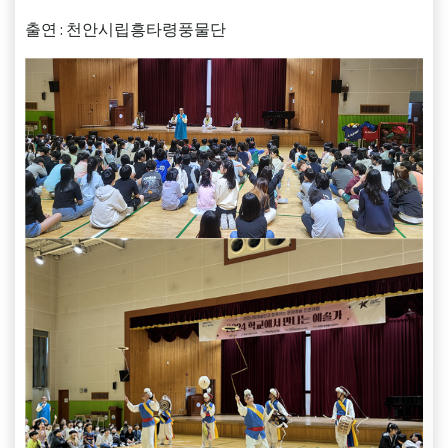
출연 : 천안시립흥타령풍물단