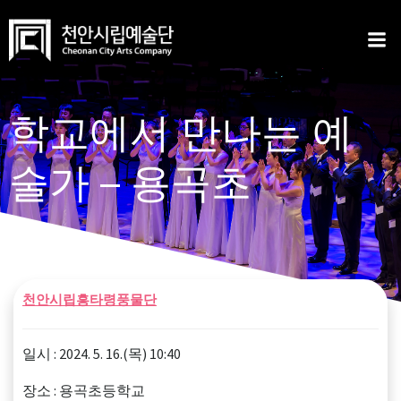
Skip
to
content
학교에서 만나는 예
술가 – 용곡초
천안시립흥타령풍물단
일시 : 2024. 5. 16.(목) 10:40
장소 : 용곡초등학교