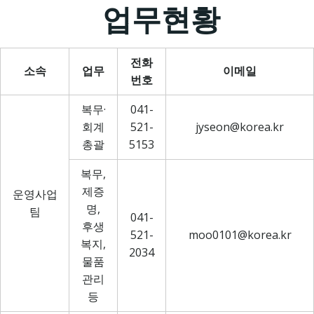
업무현황
전화
소속
업무
이메일
번호
복무·
041-
회계
521-
jyseon@korea.kr
총괄
5153
복무,
제증
운영사업
명,
팀
041-
후생
521-
moo0101@korea.kr
복지,
2034
물품
관리
등