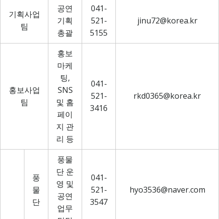
공연
041-
기획사업
기획
521-
jinu72@korea.kr
팀
총괄
5155
홍보
마케
팅,
041-
홍보사업
SNS
521-
rkd0365@korea.kr
팀
및 홈
3416
페이
지 관
리 등
풍물
단 운
풍
041-
영 및
물
521-
hyo3536@naver.com
공연
단
3547
업무