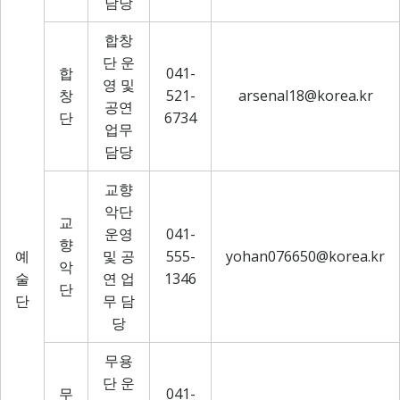
담당
합창
단 운
합
041-
영 및
창
521-
arsenal18@korea.kr
공연
단
6734
업무
담당
교향
악단
교
운영
041-
향
예
및 공
555-
yohan076650@korea.kr
악
술
연 업
1346
단
단
무 담
당
무용
단 운
무
041-