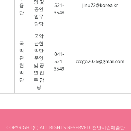
영 및
용
521-
jinu72@korea.kr
공연
단
3548
업무
담당
국악
국
관현
악
악단
041-
관
운영
521-
cccgo2026@gmail.com
현
및 공
3549
악
연 업
단
무 담
당
COPYRIGHT(C) ALL RIGHTS RESERVED. 천안시립예술단